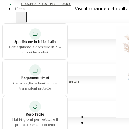
COMPOSIZIONI PER TOMBA
Cerca
Visualizzazione del risult
...
Fiori in silicone
Fiori in tessuto
Fiori in vetroresina
Spedizione in tutta Italia
CUORI
Consegniamo a domicilio in 2–4
giorni lavorativi
Cuore con fiori
Cuore con dedica
Pagamenti sicuri
CENTROTAVOLA & BOX FLOREALE
Carta, PayPal e bonifico con
transazioni protette
Centrotavola fiori
Centrotavola fiori pampas
Box floreale
Reso facile
Hai 14 giorni per restituire il
FIORI
prodotto senza problemi