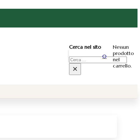
Nessun
Cerca nel sito
prodotto
0
nel
Cerca
carrello.
×