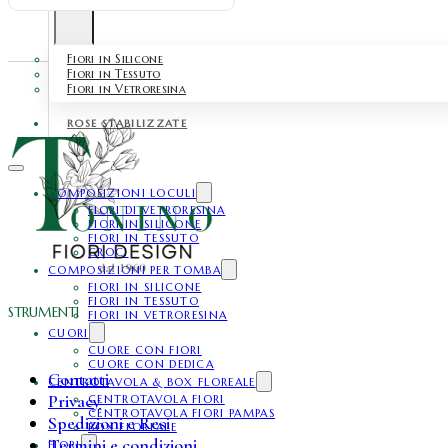
Fiori in Silicone
Fiori in Tessuto
Fiori in Vetroresina
ROSE STABILIZZATE
COMPOSIZIONI LOCULI
FIORI DI VETRORESINA
FIORI IN SILICONE
FIORI IN TESSUTO
CROCI
COMPOSIZIONI PER TOMBA
FIORI IN SILICONE
FIORI IN TESSUTO
STRUMENTI
FIORI IN VETRORESINA
CUORI
CUORE CON FIORI
CUORE CON DEDICA
Contatti
CENTROTAVOLA & BOX FLOREALE
Privacy
CENTROTAVOLA FIORI
CENTROTAVOLA FIORI PAMPAS
Spedizioni e Resi
BOX FLOREALE
Termini e condizioni
FIORI