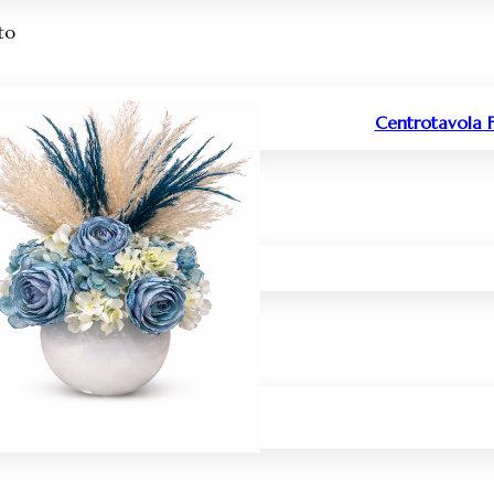
ato
Centrotavola F