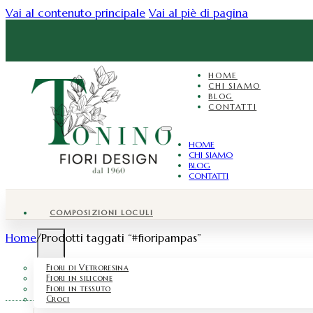
Vai al contenuto principale
Vai al piè di pagina
HOME
CHI SIAMO
BLOG
CONTATTI
HOME
CHI SIAMO
BLOG
CONTATTI
COMPOSIZIONI LOCULI
Home
/
Prodotti taggati “#fioripampas”
Fiori di Vetroresina
Fiori in silicone
Fiori in tessuto
Croci