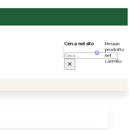
Nessun
Cerca nel sito
prodotto
0
nel
Cerca
carrello.
×