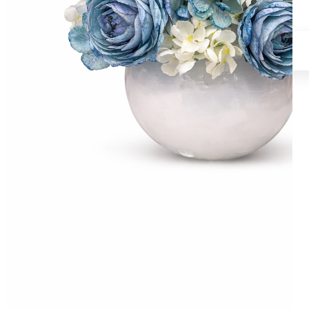
Fiori in Silicone
Fiori in Tessuto
Fiori in Vetroresina
ROSE STABILIZZATE
COMPOSIZIONI LOCULI
FIORI DI VETRORESINA
FIORI IN SILICONE
FIORI IN TESSUTO
CROCI
COMPOSIZIONI PER TOMBA
FIORI IN SILICONE
FIORI IN TESSUTO
FIORI IN VETRORESINA
CUORI
CUORE CON FIORI
CUORE CON DEDICA
CENTROTAVOLA & BOX FLOREALE
CENTROTAVOLA FIORI
CENTROTAVOLA FIORI PAMPAS
BOX FLOREALE
FIORI