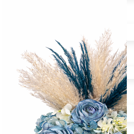
COMPOSIZIONI PER TOMBA
Fiori in silicone
Fiori in tessuto
Fiori in vetroresina
CUORI
Cuore con fiori
Cuore con dedica
CENTROTAVOLA & BOX FLOREALE
Centrotavola fiori
Centrotavola fiori pampas
Box floreale
FIORI