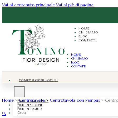
Vai al contenuto principale
Vai al piè di pagina
HOME
CHI SIAMO
BLOG
CONTATTI
HOME
CHI SIAMO
BLOG
CONTATTI
COMPOSIZIONI LOCULI
Home
>
Centrotavola
>
Centrotavola con Pampas
>
Centro
Fiori di Vetroresina
Fiori in silicone
Fiori in tessuto
Croci
🔍