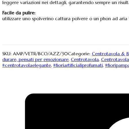
leggere variazioni nei dettagli, garantendo sempre un risult
Facile da pulire:
utilizzare uno spolverino cattura polvere o un phon ad aria 
SKU:
AMP/VETR/BCO/AZZ/30
Categorie:
Centrotavola & B
durare, pensati per emozionare
,
Centrotavola
,
Centrotavol
#centrotavolaelegante
,
#fioriartificialiprofumati
,
#fioripamp