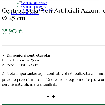
FIORI IN SILICONE
FIORI IN TESSUTO
Centrotavola Fiori Artificiali Azzurr
FIORI IN VETRORESINA
ROSE STABILIZZATE
Ø 25 cm
35,90
€
📏
Dimensioni centrotavola:
Diametro: circa 25 cm
Altezza: circa 40 cm
⚠️
Nota importante:
ogni centrotavola è realizzato a mano.
possono presentare tonalità diverse e leggermente più scure
perché naturali, ma tranquilli il…
Centrotavola
Fiori