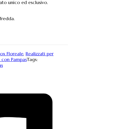
ato unico ed esclusivo.
fredda.
ox Floreale
,
Realizzati per
a con Pampas
Tags:
as