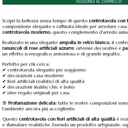
Artificiali
AGGIUNGI AL CARRELLO
Azzurri
con
Pampas
Scopri la bellezza senza tempo di questo
centrotavola con fio
Naturali
composizione elegante e raffinata ideale per arredare casa 
Ø
centrotavola moderno
, questo complemento d’arredo unisce
25
cm
Realizzato in una elegante
ampolla in vetro bianco
, il cen
quantità
ranuncoli di rose artificiali azzurre
, ortensie decorative e
pa
un effetto scenografico armonioso e di grande impatto.
Perfetto per chi cerca:
✔ centrotavola elegante per soggiorno
✔ decorazioni casa moderne
✔ fiori artificiali realistici di alta qualità
✔ decorazioni shabby chic e boho
✔ idee regalo originali per casa
🌸
Profumazione delicata:
tutte le nostre composizioni son
l’ambiente ancora più accogliente.
Questo
centrotavola con fiori artificiali di alta qualità
è real
e sfumature realistiche. Essendo un prodotto artigianale, 