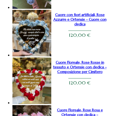
Cuore con fiori artificiali, Rose
Azzurre e Ortensie – Cuore con
dedica
120,00
€
Cuore Floreale, Rose Rosse in
tessuto e Ortensie con dedica –
Composizione per Cimitero
120,00
€
Cuore Floreale, Rose Rosa e
Ortensie con dedica –