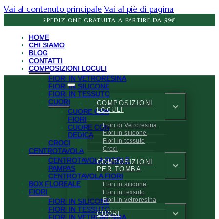
Vai al contenuto principale
Vai al piè di pagina
SPEDIZIONE GRATUITA A PARTIRE DA 99€
HOME
CHI SIAMO
BLOG
CONTATTI
COMPOSIZIONI LOCULI
FIORI IN VETRORESINA
FIORI IN SILICONE
FIORI IN TESSUTO
CUORI
COMPOSIZIONI
LOCULI
CUORE CON
FIORI
Fiori di Vetroresina
CUORE CON
Fiori in silicone
DEDICA
Fiori in tessuto
CROCI
Croci
CENTROTAVOLA
CENTROTAVOLA FIORI E
COMPOSIZIONI
PAMPAS
PER TOMBA
CENTROTAVOLA FIORI
BOX FLOREALE
Fiori in silicone
FIORI
Fiori in tessuto
Fiori in vetroresina
FIORI IN SILICONE
FIORI IN TESSUTO
CUORI
FIORI IN VETRORESINA