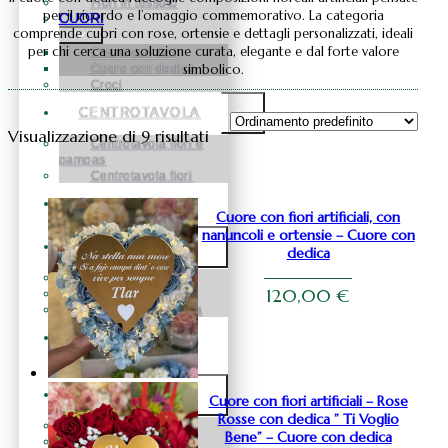
Fiori in tessuto
per il ricordo e l’omaggio commemorativo. La categoria
CUORI
comprende cuori con rose, ortensie e dettagli personalizzati, ideali
per chi cerca una soluzione curata, elegante e dal forte valore
Cuore con fiori
simbolico.
Cuore con dedica
Croci
CENTROTAVOLA
Visualizzazione di 9 risultati
Centrotavola fiori e
pampas
Centrotavola fiori
BOX FLOREALE
Cuore con fiori artificiali, con
nanuncoli e ortensie – Cuore con
FIORI
dedica
Fiori in Silicone
120,00
€
Fiori in Tessuto
Fiori in Vetroresina
ROSE
STABILIZZATE
NATALE
Cuore con fiori artificiali – Rose
Rosse con dedica ” Ti Voglio
Natale Alberelli
Bene” – Cuore con dedica
Natale palline