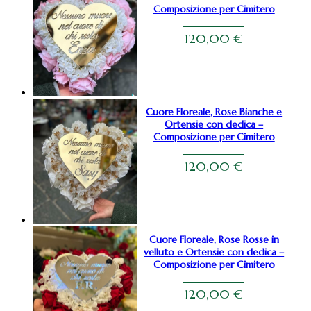
Composizione per Cimitero
120,00
€
Cuore Floreale, Rose Bianche e
Ortensie con dedica –
Composizione per Cimitero
120,00
€
Cuore Floreale, Rose Rosse in
velluto e Ortensie con dedica –
Composizione per Cimitero
120,00
€