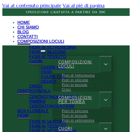
Vai al contenuto principale
Vai al piè di pagina
SPEDIZIONE GRATUITA A PARTIRE DA 99€
HOME
CHI SIAMO
BLOG
CONTATTI
COMPOSIZIONI LOCULI
FIORI IN VETRORESINA
FIORI IN SILICONE
FIORI IN TESSUTO
CUORI
COMPOSIZIONI
LOCULI
CUORE CON
FIORI
Fiori di Vetroresina
CUORE CON
Fiori in silicone
DEDICA
Fiori in tessuto
CROCI
Croci
CENTROTAVOLA
CENTROTAVOLA FIORI E
COMPOSIZIONI
PAMPAS
PER TOMBA
CENTROTAVOLA FIORI
BOX FLOREALE
Fiori in silicone
FIORI
Fiori in tessuto
Fiori in vetroresina
FIORI IN SILICONE
FIORI IN TESSUTO
CUORI
FIORI IN VETRORESINA