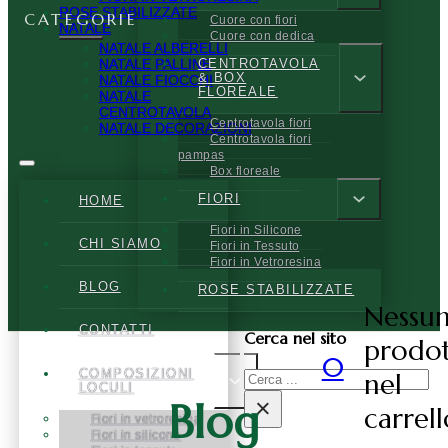
ROSE STABILIZZATE
CATEGORIE
Cuore con fiori
NATALE
Cuore con dedica
NATALE ALBERELLI
NATALE PALLINE
CENTROTAVOLA
& BOX
NATALE FIOCCHI
FLOREALE
NATALE
CENTROTAVOLA
Centrotavola fiori
NATALE DECORAZIONI
Centrotavola fiori
pampas
Box floreale
FIORI
HOME
Fiori in Silicone
CHI SIAMO
Fiori in Tessuto
Fiori in Vetroresina
BLOG
ROSE STABILIZZATE
Nessu
CONTATTI
Cerca nel sito
prodo
0
COMPOSIZIONI
nel
Cerca
LOCULI
×
Blog
carrell
Fiori in vetroresina
Fiori in silicone