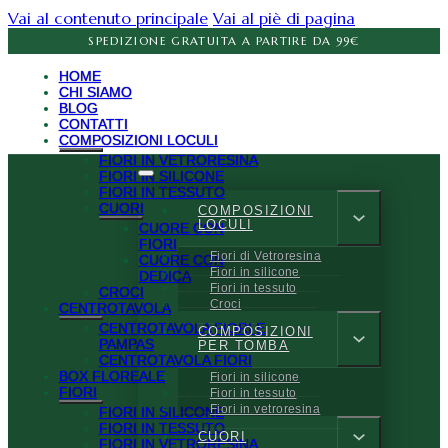
Vai al contenuto principale
Vai al piè di pagina
SPEDIZIONE GRATUITA A PARTIRE DA 99€
HOME
CHI SIAMO
BLOG
CONTATTI
COMPOSIZIONI LOCULI
FIORI IN VETRORESINA
FIORI IN SILICONE
FIORI IN TESSUTO
CUORI
COMPOSIZIONI
LOCULI
CUORE CON
FIORI
Fiori di Vetroresina
CUORE CON
Fiori in silicone
DEDICA
Fiori in tessuto
CROCI
Croci
CENTROTAVOLA
CENTROTAVOLA FIORI E
COMPOSIZIONI
PAMPAS
PER TOMBA
CENTROTAVOLA FIORI
BOX FLOREALE
Fiori in silicone
FIORI
Fiori in tessuto
Fiori in vetroresina
FIORI IN SILICONE
FIORI IN TESSUTO
CUORI
FIORI IN VETRORESINA