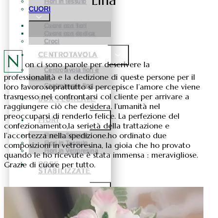
Lina
Fiori in tessuto
CUORI
Cuore con fiori
Cuore con dedica
Croci
N
CENTROTAVOLA
on ci sono parole per descrivere la
Centrotavola fiori e
professionalità e la dedizione di queste persone per il
pampas
loro lavoro.soprattutto si percepisce l’amore che viene
Centrotavola fiori
trasmesso nel confrontarsi col cliente per arrivare a
BOX FLOREALE
raggiungere ciò che desidera. l’umanità nel
preoccuparsi di renderlo felice. La perfezione del
FIORI
confezionamento,la serietà della trattazione e
l’accortezza nella spedizione.ho ordinato due
Fiori in Silicone
Fiori in Tessuto
composizioni in vetroresina, la gioia che ho provato
Fiori in Vetroresina
quando le ho ricevute è stata immensa : meravigliose.
Grazie di cuore per tutto.
ROSE
STABILIZZATE
NATALE
Natale Alberelli
Natale palline