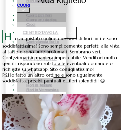
Alda Righello
Fiori in tessuto
CUORI
Cuore con fiori
Cuore con dedica
Croci
H
CENTROTAVOLA
o acquistato online due fasci di fiori finti e sono
Centrotavola fiori e
soddisfattissima! Sono semplicemente perfetti alla vista,
pampas
al tatto e sono pure profumati. Sembrano veri.
Centrotavola fiori
Confezionati in maniera impeccabile. Venditori molto
BOX FLOREALE
gentili, rispondono subito alle eventuali domande o
richieste su whatsapp. Sito consigliatissimo!
FIORI
P.S.Ho fatto un altro ordine e sono ugualmente
soddisfatta, precisi, puntuali e….fiori splendidi! 😍
Fiori in Silicone
Fiori in Tessuto
Fiori in Vetroresina
ROSE
STABILIZZATE
NATALE
Natale Alberelli
Natale palline