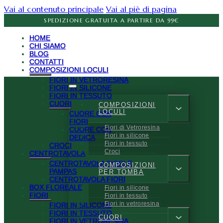
Vai al contenuto principale
Vai al piè di pagina
SPEDIZIONE GRATUITA A PARTIRE DA 99€
HOME
CHI SIAMO
BLOG
CONTATTI
COMPOSIZIONI LOCULI
FIORI IN VETRORESINA
FIORI IN SILICONE
FIORI IN TESSUTO
CUORI
COMPOSIZIONI
LOCULI
CUORE CON
FIORI
Fiori di Vetroresina
CUORE CON
Fiori in silicone
DEDICA
Fiori in tessuto
CROCI
Croci
CENTROTAVOLA
CENTROTAVOLA FIORI E
COMPOSIZIONI
PAMPAS
PER TOMBA
CENTROTAVOLA FIORI
BOX FLOREALE
Fiori in silicone
FIORI
Fiori in tessuto
Fiori in vetroresina
FIORI IN SILICONE
FIORI IN TESSUTO
CUORI
FIORI IN VETRORESINA