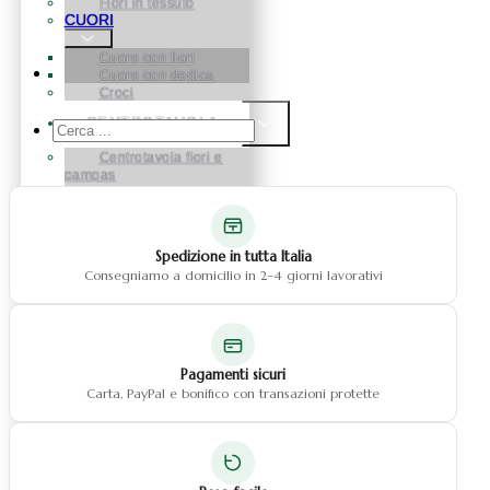
Fiori in tessuto
CUORI
Cuore con fiori
Cuore con dedica
Croci
CENTROTAVOLA
Cerca
...
Centrotavola fiori e
pampas
Centrotavola fiori
BOX FLOREALE
Spedizione in tutta Italia
FIORI
Consegniamo a domicilio in 2–4 giorni lavorativi
Fiori in Silicone
Fiori in Tessuto
Fiori in Vetroresina
ROSE
Pagamenti sicuri
STABILIZZATE
Carta, PayPal e bonifico con transazioni protette
NATALE
Natale Alberelli
Natale palline