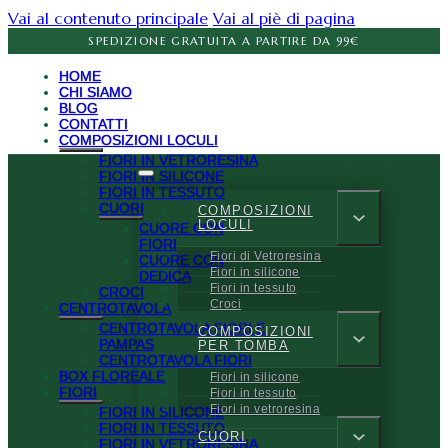
Vai al contenuto principale
Vai al piè di pagina
SPEDIZIONE GRATUITA A PARTIRE DA 99€
HOME
CHI SIAMO
BLOG
CONTATTI
COMPOSIZIONI LOCULI
FIORI IN VETRORESINA
FIORI IN SILICONE
FIORI IN TESSUTO
CUORI
COMPOSIZIONI
LOCULI
CUORE CON
FIORI
Fiori di Vetroresina
CUORE CON
Fiori in silicone
DEDICA
Fiori in tessuto
CROCI
Croci
CENTROTAVOLA
CENTROTAVOLA FIORI E
COMPOSIZIONI
PAMPAS
PER TOMBA
CENTROTAVOLA FIORI
BOX FLOREALE
Fiori in silicone
FIORI
Fiori in tessuto
Fiori in vetroresina
FIORI IN SILICONE
FIORI IN TESSUTO
CUORI
FIORI IN VETRORESINA