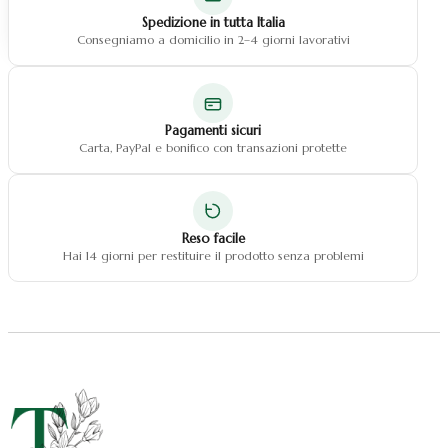
Natale fiocchi
Spedizione in tutta Italia
Natale centrotavola
Consegniamo a domicilio in 2–4 giorni lavorativi
Natale decorazioni
Pagamenti sicuri
Carta, PayPal e bonifico con transazioni protette
Reso facile
Hai 14 giorni per restituire il prodotto senza problemi