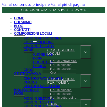
Vai al contenuto principale
Vai al piè di pagina
SPEDIZIONE GRATUITA A PARTIRE DA 99€
HOME
CHI SIAMO
BLOG
CONTATTI
COMPOSIZIONI LOCULI
FIORI IN VETRORESINA
FIORI IN SILICONE
FIORI IN TESSUTO
CUORI
COMPOSIZIONI
LOCULI
CUORE CON
FIORI
Fiori di Vetroresina
CUORE CON
Fiori in silicone
DEDICA
Fiori in tessuto
CROCI
Croci
CENTROTAVOLA
CENTROTAVOLA FIORI E
COMPOSIZIONI
PAMPAS
PER TOMBA
CENTROTAVOLA FIORI
BOX FLOREALE
Fiori in silicone
FIORI
Fiori in tessuto
Fiori in vetroresina
FIORI IN SILICONE
FIORI IN TESSUTO
CUORI
FIORI IN VETRORESINA