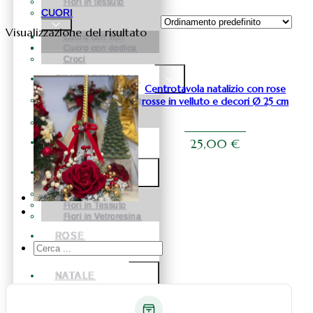
Fiori in tessuto
CUORI
Visualizzazione del risultato
Cuore con fiori
Cuore con dedica
Croci
CENTROTAVOLA
Centrotavola natalizio con rose
rosse in velluto e decori Ø 25 cm
Centrotavola fiori e
pampas
Centrotavola fiori
25,00
€
BOX FLOREALE
FIORI
Fiori in Silicone
Fiori in Tessuto
Fiori in Vetroresina
ROSE
Cerca
STABILIZZATE
...
NATALE
Natale Alberelli
Natale palline