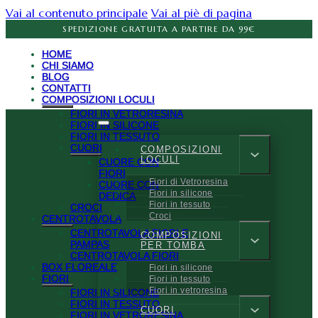
Vai al contenuto principale
Vai al piè di pagina
SPEDIZIONE GRATUITA A PARTIRE DA 99€
HOME
CHI SIAMO
BLOG
CONTATTI
COMPOSIZIONI LOCULI
FIORI IN VETRORESINA
FIORI IN SILICONE
FIORI IN TESSUTO
CUORI
COMPOSIZIONI
LOCULI
CUORE CON
FIORI
Fiori di Vetroresina
CUORE CON
Fiori in silicone
DEDICA
Fiori in tessuto
CROCI
Croci
CENTROTAVOLA
CENTROTAVOLA FIORI E
COMPOSIZIONI
PAMPAS
PER TOMBA
CENTROTAVOLA FIORI
BOX FLOREALE
Fiori in silicone
FIORI
Fiori in tessuto
Fiori in vetroresina
FIORI IN SILICONE
FIORI IN TESSUTO
CUORI
FIORI IN VETRORESINA