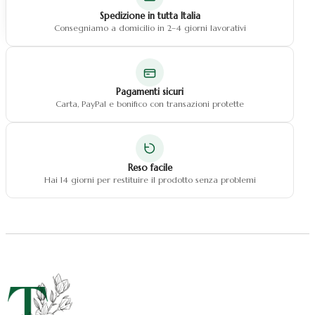
Natale fiocchi
Spedizione in tutta Italia
Natale centrotavola
Consegniamo a domicilio in 2–4 giorni lavorativi
Natale decorazioni
Pagamenti sicuri
Carta, PayPal e bonifico con transazioni protette
Reso facile
Hai 14 giorni per restituire il prodotto senza problemi