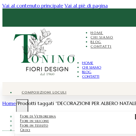
Vai al contenuto principale
Vai al piè di pagina
HOME
CHI SIAMO
BLOG
CONTATTI
HOME
CHI SIAMO
BLOG
CONTATTI
COMPOSIZIONI LOCULI
Home
/
Prodotti taggati “DECORAZIONI PER ALBERO NATAL
Fiori di Vetroresina
Fiori in silicone
Fiori in tessuto
Croci