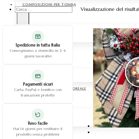
COMPOSIZIONI PER TOMBA
Cerca
Visualizzazione del risult
...
Fiori in silicone
Fiori in tessuto
Fiori in vetroresina
Spedizione in tutta Italia
CUORI
Consegniamo a domicilio in 2–4
giorni lavorativi
Cuore con fiori
Cuore con dedica
Pagamenti sicuri
CENTROTAVOLA & BOX FLOREALE
Carta, PayPal e bonifico con
transazioni protette
Centrotavola fiori
Centrotavola fiori pampas
Box floreale
Reso facile
Hai 14 giorni per restituire il
FIORI
prodotto senza problemi