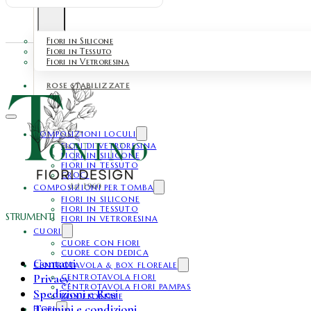
Fiori in Silicone
Fiori in Tessuto
Fiori in Vetroresina
ROSE STABILIZZATE
COMPOSIZIONI LOCULI
FIORI DI VETRORESINA
FIORI IN SILICONE
FIORI IN TESSUTO
CROCI
COMPOSIZIONI PER TOMBA
FIORI IN SILICONE
FIORI IN TESSUTO
STRUMENTI
FIORI IN VETRORESINA
CUORI
CUORE CON FIORI
CUORE CON DEDICA
Contatti
CENTROTAVOLA & BOX FLOREALE
Privacy
CENTROTAVOLA FIORI
CENTROTAVOLA FIORI PAMPAS
Spedizioni e Resi
BOX FLOREALE
Termini e condizioni
FIORI