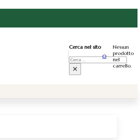
Nessun
Cerca nel sito
prodotto
0
nel
Cerca
carrello.
×