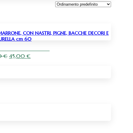
ARRONE, CON NASTRI, PIGNE, BACCHE DECORI E
RELLA cm 60
Il
Il
00
€
45,00
€
prezzo
prezzo
originale
attuale
era:
è:
55,00 €.
45,00 €.