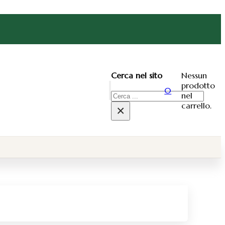
Nessun
Cerca nel sito
prodotto
0
nel
Cerca
carrello.
×