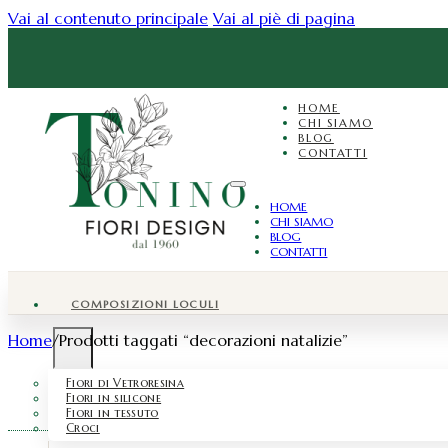
Vai al contenuto principale
Vai al piè di pagina
HOME
CHI SIAMO
BLOG
CONTATTI
HOME
CHI SIAMO
BLOG
CONTATTI
COMPOSIZIONI LOCULI
Home
/
Prodotti taggati “decorazioni natalizie”
Fiori di Vetroresina
Fiori in silicone
Fiori in tessuto
Croci