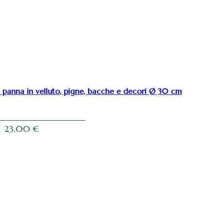
 panna in velluto, pigne, bacche e decori Ø 30 cm
23,00
€