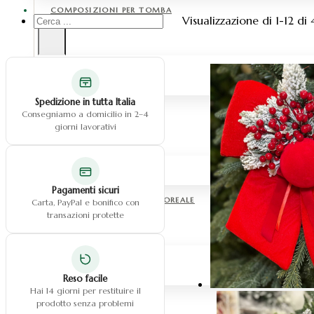
COMPOSIZIONI PER TOMBA
Cerca
Visualizzazione di 1-12 di 4
...
Fiori in silicone
Fiori in tessuto
Fiori in vetroresina
Spedizione in tutta Italia
CUORI
Consegniamo a domicilio in 2–4
giorni lavorativi
Cuore con fiori
Cuore con dedica
Pagamenti sicuri
CENTROTAVOLA & BOX FLOREALE
Carta, PayPal e bonifico con
transazioni protette
Centrotavola fiori
Centrotavola fiori pampas
Box floreale
Reso facile
Hai 14 giorni per restituire il
FIORI
prodotto senza problemi