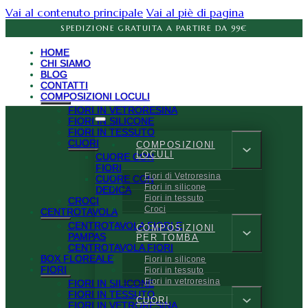
Vai al contenuto principale
Vai al piè di pagina
SPEDIZIONE GRATUITA A PARTIRE DA 99€
HOME
CHI SIAMO
BLOG
CONTATTI
COMPOSIZIONI LOCULI
FIORI IN VETRORESINA
FIORI IN SILICONE
FIORI IN TESSUTO
CUORI
COMPOSIZIONI
LOCULI
CUORE CON
FIORI
Fiori di Vetroresina
CUORE CON
Fiori in silicone
DEDICA
Fiori in tessuto
CROCI
Croci
CENTROTAVOLA
CENTROTAVOLA FIORI E
COMPOSIZIONI
PAMPAS
PER TOMBA
CENTROTAVOLA FIORI
BOX FLOREALE
Fiori in silicone
FIORI
Fiori in tessuto
Fiori in vetroresina
FIORI IN SILICONE
FIORI IN TESSUTO
CUORI
FIORI IN VETRORESINA