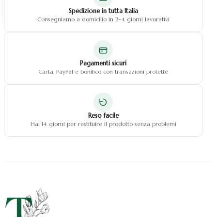
Natale fiocchi
Spedizione in tutta Italia
Natale centrotavola
Consegniamo a domicilio in 2–4 giorni lavorativi
Natale decorazioni
Pagamenti sicuri
Carta, PayPal e bonifico con transazioni protette
Reso facile
Hai 14 giorni per restituire il prodotto senza problemi