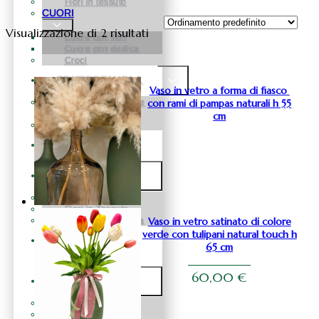
Fiori in tessuto
CUORI
Visualizzazione di 2 risultati
Cuore con fiori
Cuore con dedica
Croci
CENTROTAVOLA
Vaso in vetro a forma di fiasco
con rami di pampas naturali h 55
Centrotavola fiori e
pampas
cm
Centrotavola fiori
BOX FLOREALE
FIORI
Fiori in Silicone
Fiori in Tessuto
Vaso in vetro satinato di colore
Fiori in Vetroresina
verde con tulipani natural touch h
ROSE
65 cm
STABILIZZATE
60,00
€
NATALE
Natale Alberelli
Natale palline