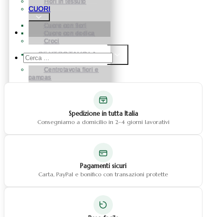
Fiori in tessuto
CUORI
Cuore con fiori
Cuore con dedica
Croci
CENTROTAVOLA
Cerca
...
Centrotavola fiori e
pampas
Centrotavola fiori
BOX FLOREALE
Spedizione in tutta Italia
FIORI
Consegniamo a domicilio in 2–4 giorni lavorativi
Fiori in Silicone
Fiori in Tessuto
Fiori in Vetroresina
ROSE
Pagamenti sicuri
STABILIZZATE
Carta, PayPal e bonifico con transazioni protette
NATALE
Natale Alberelli
Natale palline