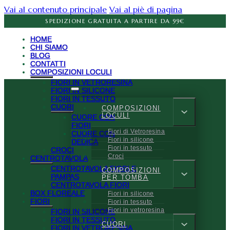
Vai al contenuto principale
Vai al piè di pagina
SPEDIZIONE GRATUITA A PARTIRE DA 99€
HOME
CHI SIAMO
BLOG
CONTATTI
COMPOSIZIONI LOCULI
FIORI IN VETRORESINA
FIORI IN SILICONE
FIORI IN TESSUTO
CUORI
COMPOSIZIONI
LOCULI
CUORE CON
FIORI
Fiori di Vetroresina
CUORE CON
Fiori in silicone
DEDICA
Fiori in tessuto
CROCI
Croci
CENTROTAVOLA
CENTROTAVOLA FIORI E
COMPOSIZIONI
PAMPAS
PER TOMBA
CENTROTAVOLA FIORI
BOX FLOREALE
Fiori in silicone
FIORI
Fiori in tessuto
Fiori in vetroresina
FIORI IN SILICONE
FIORI IN TESSUTO
CUORI
FIORI IN VETRORESINA