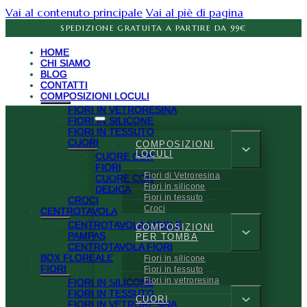
Vai al contenuto principale
Vai al piè di pagina
SPEDIZIONE GRATUITA A PARTIRE DA 99€
HOME
CHI SIAMO
BLOG
CONTATTI
COMPOSIZIONI LOCULI
FIORI IN VETRORESINA
FIORI IN SILICONE
FIORI IN TESSUTO
CUORI
COMPOSIZIONI
LOCULI
CUORE CON
FIORI
Fiori di Vetroresina
CUORE CON
Fiori in silicone
DEDICA
Fiori in tessuto
CROCI
Croci
CENTROTAVOLA
CENTROTAVOLA FIORI E
COMPOSIZIONI
PAMPAS
PER TOMBA
CENTROTAVOLA FIORI
BOX FLOREALE
Fiori in silicone
FIORI
Fiori in tessuto
Fiori in vetroresina
FIORI IN SILICONE
FIORI IN TESSUTO
CUORI
FIORI IN VETRORESINA