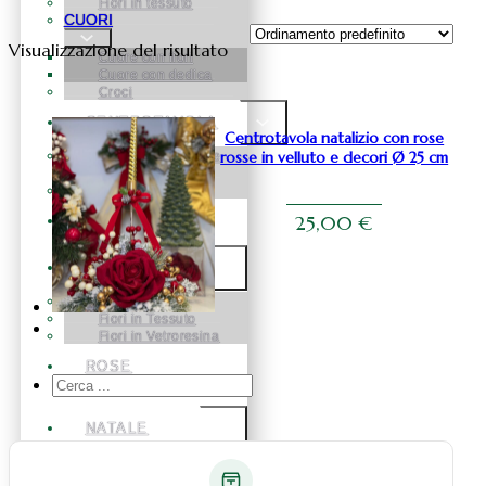
Fiori in tessuto
CUORI
Visualizzazione del risultato
Cuore con fiori
Cuore con dedica
Croci
CENTROTAVOLA
Centrotavola natalizio con rose
rosse in velluto e decori Ø 25 cm
Centrotavola fiori e
pampas
Centrotavola fiori
25,00
€
BOX FLOREALE
FIORI
Fiori in Silicone
Fiori in Tessuto
Fiori in Vetroresina
ROSE
Cerca
STABILIZZATE
...
NATALE
Natale Alberelli
Natale palline