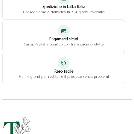
Natale fiocchi
Spedizione in tutta Italia
Natale centrotavola
Consegniamo a domicilio in 2–4 giorni lavorativi
Natale decorazioni
Pagamenti sicuri
Carta, PayPal e bonifico con transazioni protette
Reso facile
Hai 14 giorni per restituire il prodotto senza problemi