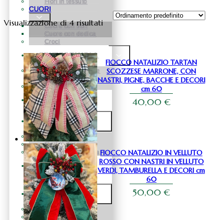
Fiori in tessuto
CUORI
Visualizzazione di 4 risultati
Cuore con fiori
Cuore con dedica
Croci
CENTROTAVOLA
FIOCCO NATALIZIO TARTAN
SCOZZESE MARRONE, CON
Centrotavola fiori e
pampas
NASTRI, PIGNE, BACCHE E DECORI
Centrotavola fiori
cm 60
40,00
€
BOX FLOREALE
FIORI
Fiori in Silicone
Fiori in Tessuto
FIOCCO NATALIZIO IN VELLUTO
Fiori in Vetroresina
ROSSO CON NASTRI IN VELLUTO
ROSE
VERDI, TAMBURELLA E DECORI cm
STABILIZZATE
60
50,00
€
NATALE
Natale Alberelli
Natale palline