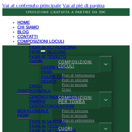
Vai al contenuto principale
Vai al piè di pagina
SPEDIZIONE GRATUITA A PARTIRE DA 99€
HOME
CHI SIAMO
BLOG
CONTATTI
COMPOSIZIONI LOCULI
FIORI IN VETRORESINA
FIORI IN SILICONE
FIORI IN TESSUTO
CUORI
COMPOSIZIONI
LOCULI
CUORE CON
FIORI
Fiori di Vetroresina
CUORE CON
Fiori in silicone
DEDICA
Fiori in tessuto
CROCI
Croci
CENTROTAVOLA
CENTROTAVOLA FIORI E
COMPOSIZIONI
PAMPAS
PER TOMBA
CENTROTAVOLA FIORI
BOX FLOREALE
Fiori in silicone
FIORI
Fiori in tessuto
Fiori in vetroresina
FIORI IN SILICONE
FIORI IN TESSUTO
CUORI
FIORI IN VETRORESINA