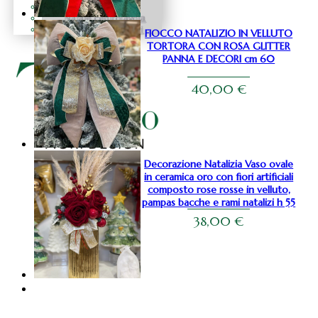
Natale fiocchi
Natale centrotavola
Natale decorazioni
FIOCCO NATALIZIO IN VELLUTO
TORTORA CON ROSA GLITTER
PANNA E DECORI cm 60
40,00
€
Decorazione Natalizia Vaso ovale
in ceramica oro con fiori artificiali
composto rose rosse in velluto,
pampas bacche e rami natalizi h 55
38,00
€