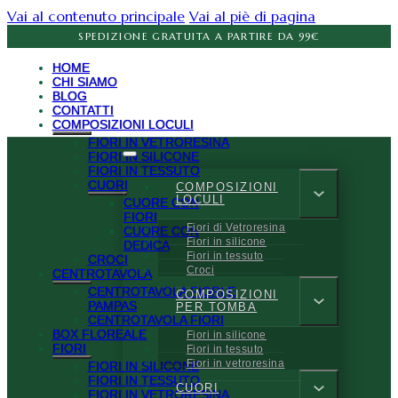
Vai al contenuto principale
Vai al piè di pagina
SPEDIZIONE GRATUITA A PARTIRE DA 99€
HOME
CHI SIAMO
BLOG
CONTATTI
COMPOSIZIONI LOCULI
FIORI IN VETRORESINA
FIORI IN SILICONE
FIORI IN TESSUTO
CUORI
COMPOSIZIONI
LOCULI
CUORE CON
FIORI
Fiori di Vetroresina
CUORE CON
Fiori in silicone
DEDICA
Fiori in tessuto
CROCI
Croci
CENTROTAVOLA
CENTROTAVOLA FIORI E
COMPOSIZIONI
PAMPAS
PER TOMBA
CENTROTAVOLA FIORI
BOX FLOREALE
Fiori in silicone
FIORI
Fiori in tessuto
Fiori in vetroresina
FIORI IN SILICONE
FIORI IN TESSUTO
CUORI
FIORI IN VETRORESINA