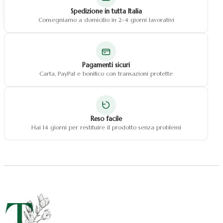
Natale fiocchi
Spedizione in tutta Italia
Natale centrotavola
Consegniamo a domicilio in 2–4 giorni lavorativi
Natale decorazioni
Pagamenti sicuri
Carta, PayPal e bonifico con transazioni protette
Reso facile
Hai 14 giorni per restituire il prodotto senza problemi