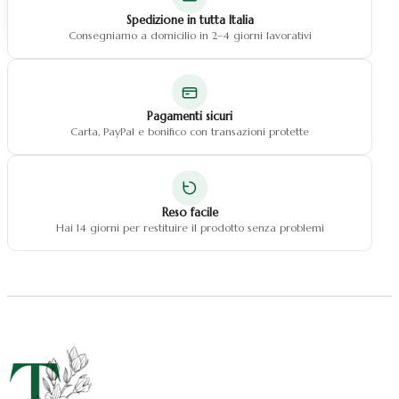
Natale fiocchi
Spedizione in tutta Italia
Natale centrotavola
Consegniamo a domicilio in 2–4 giorni lavorativi
Natale decorazioni
Pagamenti sicuri
Carta, PayPal e bonifico con transazioni protette
Reso facile
Hai 14 giorni per restituire il prodotto senza problemi