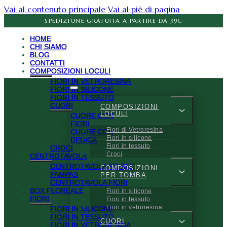
Vai al contenuto principale
Vai al piè di pagina
SPEDIZIONE GRATUITA A PARTIRE DA 99€
HOME
CHI SIAMO
BLOG
CONTATTI
COMPOSIZIONI LOCULI
FIORI IN VETRORESINA
FIORI IN SILICONE
FIORI IN TESSUTO
CUORI
COMPOSIZIONI
LOCULI
CUORE CON
FIORI
Fiori di Vetroresina
CUORE CON
Fiori in silicone
DEDICA
Fiori in tessuto
CROCI
Croci
CENTROTAVOLA
CENTROTAVOLA FIORI E
COMPOSIZIONI
PAMPAS
PER TOMBA
CENTROTAVOLA FIORI
BOX FLOREALE
Fiori in silicone
FIORI
Fiori in tessuto
Fiori in vetroresina
FIORI IN SILICONE
FIORI IN TESSUTO
CUORI
FIORI IN VETRORESINA