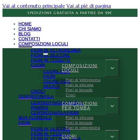
Vai al contenuto principale
Vai al piè di pagina
SPEDIZIONE GRATUITA A PARTIRE DA 99€
HOME
CHI SIAMO
BLOG
CONTATTI
COMPOSIZIONI LOCULI
FIORI IN VETRORESINA
FIORI IN SILICONE
FIORI IN TESSUTO
CUORI
COMPOSIZIONI
LOCULI
CUORE CON
FIORI
Fiori di Vetroresina
CUORE CON
Fiori in silicone
DEDICA
Fiori in tessuto
CROCI
Croci
CENTROTAVOLA
CENTROTAVOLA FIORI E
COMPOSIZIONI
PAMPAS
PER TOMBA
CENTROTAVOLA FIORI
BOX FLOREALE
Fiori in silicone
FIORI
Fiori in tessuto
Fiori in vetroresina
FIORI IN SILICONE
FIORI IN TESSUTO
CUORI
FIORI IN VETRORESINA