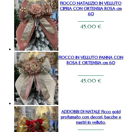
FIOCCO NATALIZIO IN VELLUTO
CIPRIA CON ORTENSIA ROSA cm
60
45,00
€
FIOCCO IN VELLUTO PANNA CON
ROSA E ORTENSIA cm 60
45,00
€
ADDOBBI DI NATALE Ficco gold
profumato con decori, bacche e
nastri in velluto.