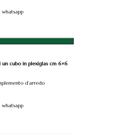
ia whatsapp
di un cubo in plexiglas cm 6×6
omplemento d’arredo
ia whatsapp