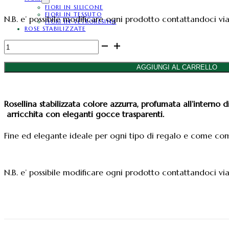
FIORI IN SILICONE
FIORI IN TESSUTO
N.B. e’ possibile modificare ogni prodotto contattandoci v
FIORI IN VETRORESINA
ROSE STABILIZZATE
Rosellina
stabilizzata
in
AGGIUNGI AL CARRELLO
cubo
cm
6x6
Rosellina stabilizzata colore azzurra, profumata all’interno 
colore
arricchita con eleganti gocce trasparenti.
azzurra
quantità
Fine ed elegante ideale per ogni tipo di regalo e come c
N.B. e’ possibile modificare ogni prodotto contattandoci v