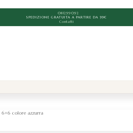
081299092
SPEDIZIONE GRATUITA A PARTIRE DA 99€
Contatti
m 6×6 colore azzurra