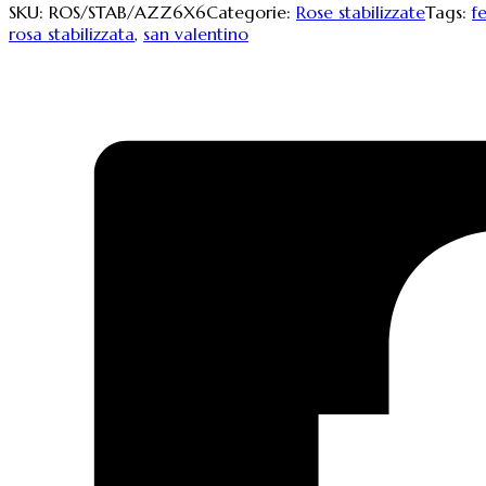
SKU:
ROS/STAB/AZZ6X6
Categorie:
Rose stabilizzate
Tags:
f
rosa stabilizzata
,
san valentino