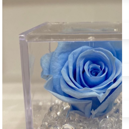
COMPOSIZIONI PER TOMBA
Fiori in silicone
Fiori in tessuto
Fiori in vetroresina
CUORI
Cuore con fiori
Cuore con dedica
CENTROTAVOLA & BOX FLOREALE
Centrotavola fiori
Centrotavola fiori pampas
Box floreale
FIORI