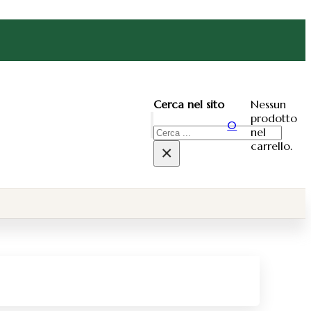
Nessun
Cerca nel sito
prodotto
0
nel
Cerca
carrello.
×