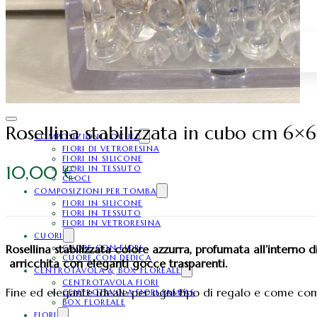
Fiori in Silicone
Fiori in Tessuto
Fiori in Vetroresina
ROSE STABILIZZATE
Rosellina stabilizzata in cubo cm 6×6
COMPOSIZIONI LOCULI
FIORI DI VETRORESINA
FIORI IN SILICONE
10,00
€
FIORI IN TESSUTO
CROCI
COMPOSIZIONI PER TOMBA
FIORI IN SILICONE
FIORI IN TESSUTO
FIORI IN VETRORESINA
CUORI
Rosellina stabilizzata colore azzurra, profumata all’interno 
CUORE CON FIORI
CUORE CON DEDICA
arricchita con eleganti gocce trasparenti.
CENTROTAVOLA & BOX FLOREALE
CENTROTAVOLA FIORI
Fine ed elegante ideale per ogni tipo di regalo e come c
CENTROTAVOLA FIORI PAMPAS
BOX FLOREALE
FIORI