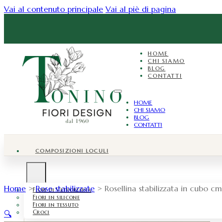
Vai al contenuto principale
Vai al piè di pagina
HOME
CHI SIAMO
BLOG
CONTATTI
HOME
CHI SIAMO
BLOG
CONTATTI
COMPOSIZIONI LOCULI
Home
>
Rose stabilizzate
>
Rosellina stabilizzata in cubo c
Fiori di Vetroresina
Fiori in silicone
Fiori in tessuto
Croci
🔍