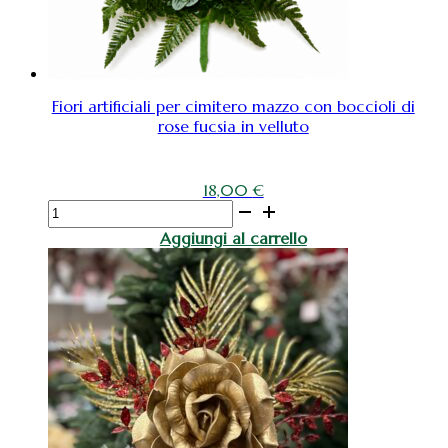
Fiori artificiali per cimitero mazzo con boccioli di
rose fucsia in velluto
18,00
€
Fiori
artificiali
Aggiungi al carrello
per
cimitero
mazzo
con
boccioli
di
rose
fucsia
in
velluto