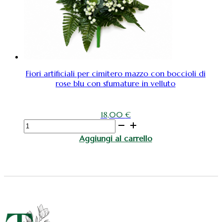
oro
e
rosone
oro
quantità
Fiori artificiali per cimitero mazzo con boccioli di
rose blu con sfumature in velluto
18,00
€
Fiori
artificiali
Aggiungi al carrello
per
cimitero
mazzo
con
boccioli
di
rose
blu