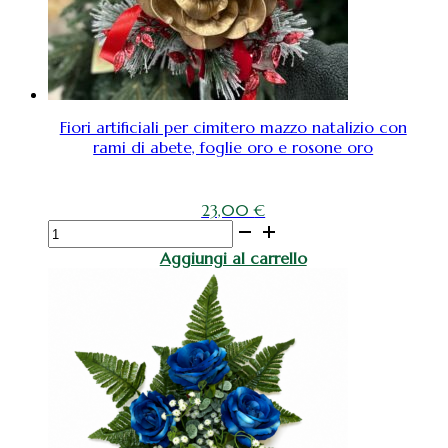
quantità
Fiori artificiali per cimitero mazzo natalizio con
rami di abete, foglie oro e rosone oro
23,00
€
Fiori
artificiali
Aggiungi al carrello
per
cimitero
mazzo
natalizio
con
rami
di
abete,
foglie