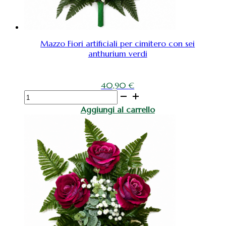
Mazzo Fiori artificiali per cimitero con sei
anthurium verdi
40,90
€
Mazzo
Fiori
Aggiungi al carrello
artificiali
per
cimitero
con
sei
anthurium
verdi
quantità