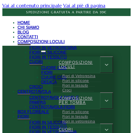
Vai al contenuto principale
Vai al piè di pagina
SPEDIZIONE GRATUITA A PARTIRE DA 99€
HOME
CHI SIAMO
BLOG
CONTATTI
COMPOSIZIONI LOCULI
FIORI IN VETRORESINA
FIORI IN SILICONE
FIORI IN TESSUTO
CUORI
COMPOSIZIONI
LOCULI
CUORE CON
FIORI
Fiori di Vetroresina
CUORE CON
Fiori in silicone
DEDICA
Fiori in tessuto
CROCI
Croci
CENTROTAVOLA
CENTROTAVOLA FIORI E
COMPOSIZIONI
PAMPAS
PER TOMBA
CENTROTAVOLA FIORI
BOX FLOREALE
Fiori in silicone
FIORI
Fiori in tessuto
Fiori in vetroresina
FIORI IN SILICONE
FIORI IN TESSUTO
CUORI
FIORI IN VETRORESINA