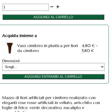
Fiori
artificiali
per
AGGIUNGI AL CARRELLO
cimitero
mazzo
con
Acquista insieme a
boccioli
di
Vaso cimitero in plastica per fiori
4,80
€
-
rose
Fascia
da cimitero
5,80
€
rosse
di
in
prezzo:
velluto
Dimensioni
da
quantità
4,80 €
a
AGGIUNGI ENTRAMBI AL CARRELLO
5,80 €
Mazzo di fiori artificiali per cimitero realizzato con
eleganti rose rosse artificiali in velluto, arricchito con
foglie di felce, verde decorativo, eucalipto e