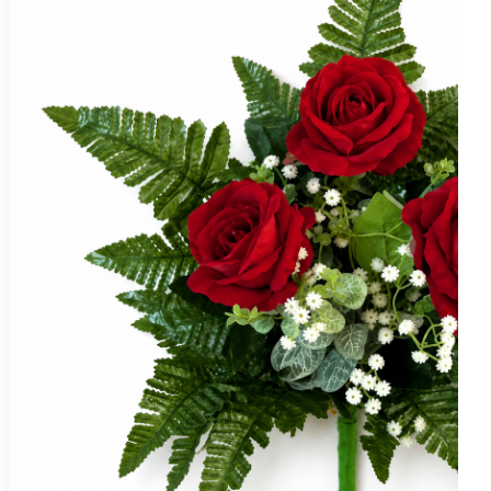
Fiori in tessuto
CUORI
Cuore con fiori
Cuore con dedica
Croci
CENTROTAVOLA
Centrotavola fiori e
pampas
Centrotavola fiori
BOX FLOREALE
FIORI
Fiori in Silicone
Fiori in Tessuto
Fiori in Vetroresina
ROSE
STABILIZZATE
NATALE
Natale Alberelli
Natale palline