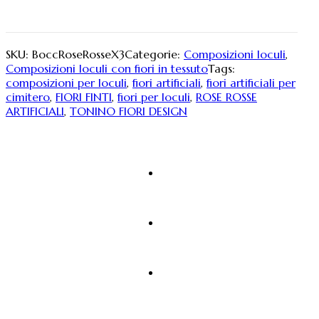
SKU:
BoccRoseRosseX3
Categorie:
Composizioni loculi
,
Composizioni loculi con fiori in tessuto
Tags:
composizioni per loculi
,
fiori artificiali
,
fiori artificiali per
cimitero
,
FIORI FINTI
,
fiori per loculi
,
ROSE ROSSE
ARTIFICIALI
,
TONINO FIORI DESIGN