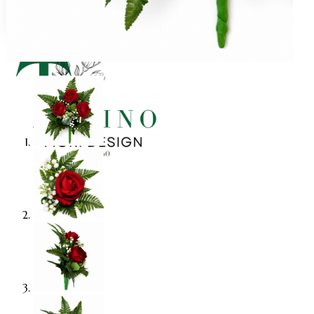
Natale fiocchi
Natale centrotavola
Natale decorazioni