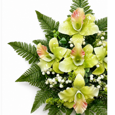
Fiori in tessuto
CUORI
Cuore con fiori
Cuore con dedica
Croci
CENTROTAVOLA
Centrotavola fiori e
pampas
Centrotavola fiori
BOX FLOREALE
FIORI
Fiori in Silicone
Fiori in Tessuto
Fiori in Vetroresina
ROSE
STABILIZZATE
NATALE
Natale Alberelli
Natale palline