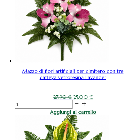
cimitero
–
tre
catleya
Dark
pink
quantità
Mazzo di fiori artificiali per cimitero con tre
catleya vetroresina Lavander
Il
Il
27,90
€
25,00
€
Mazzo
prezzo
prezzo
di
originale
attuale
Aggiungi al carrello
fiori
era:
è:
artificiali
27,90 €.
25,00 €.
per
cimitero