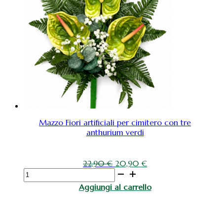
con
tre
catleya
vetroresina
Lavander
quantità
Mazzo Fiori artificiali per cimitero con tre
anthurium verdi
Il
Il
22,90
€
20,90
€
Mazzo
prezzo
prezzo
Fiori
originale
attuale
Aggiungi al carrello
artificiali
era:
è:
per
22,90 €.
20,90 €.
cimitero