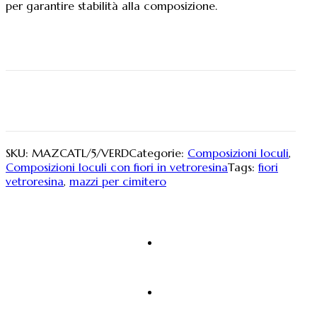
per garantire stabilità alla composizione.
SKU:
MAZCATL/5/VERD
Categorie:
Composizioni loculi
,
Composizioni loculi con fiori in vetroresina
Tags:
fiori
vetroresina
,
mazzi per cimitero