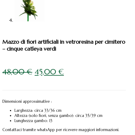
Mazzo di fiori artificiali in vetroresina per cimitero
– cinque catleya verdi
Il
Il
48,00
€
45,00
€
prezzo
prezzo
originale
attuale
era:
è:
Dimensioni approssimative :
48,00 €.
45,00 €.
Larghezza: circa 33/36 cm
Altezza (solo fiori, senza gambo): circa 35/39 cm
Lunghezza gambo: 13
Contattaci tramite whatsApp per ricevere maggiori informazioni.