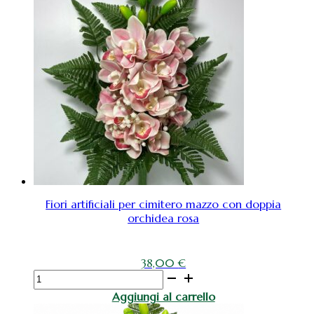
artificiali
per
cimitero
e
loculi
quantità
Fiori artificiali per cimitero mazzo con doppia
orchidea rosa
38,00
€
Fiori
artificiali
Aggiungi al carrello
per