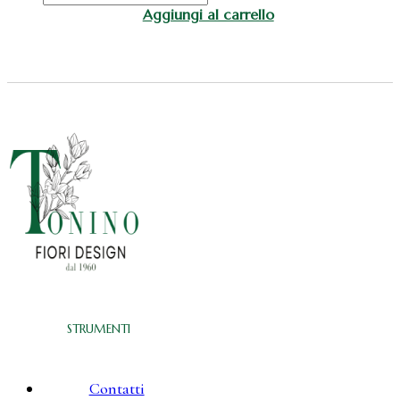
di
Aggiungi al carrello
rose
rosse
artificiali
per
cimitero
e
loculi
quantità
STRUMENTI
Contatti