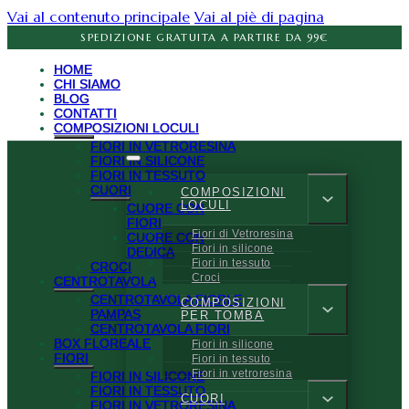
Vai al contenuto principale
Vai al piè di pagina
SPEDIZIONE GRATUITA A PARTIRE DA 99€
HOME
CHI SIAMO
BLOG
CONTATTI
COMPOSIZIONI LOCULI
FIORI IN VETRORESINA
FIORI IN SILICONE
FIORI IN TESSUTO
CUORI
COMPOSIZIONI
LOCULI
CUORE CON
FIORI
Fiori di Vetroresina
CUORE CON
Fiori in silicone
DEDICA
Fiori in tessuto
CROCI
Croci
CENTROTAVOLA
CENTROTAVOLA FIORI E
COMPOSIZIONI
PAMPAS
PER TOMBA
CENTROTAVOLA FIORI
BOX FLOREALE
Fiori in silicone
FIORI
Fiori in tessuto
Fiori in vetroresina
FIORI IN SILICONE
FIORI IN TESSUTO
CUORI
FIORI IN VETRORESINA