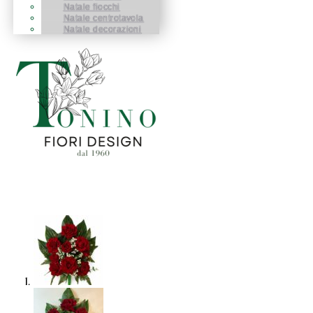
Natale fiocchi
Natale centrotavola
Natale decorazioni