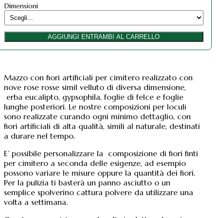
prezzo:
quantità
Dimensioni
da
4,80 €
a
AGGIUNGI ENTRAMBI AL CARRELLO
5,80 €
Mazzo con fiori artificiali per cimitero realizzato con
nove rose rosse simil velluto di diversa dimensione,
erba eucalipto, gypsophila, foglie di felce e foglie
lunghe posteriori. Le nostre composizioni per loculi
sono realizzate curando ogni minimo dettaglio, con
fiori artificiali di alta qualità, simili al naturale, destinati
a durare nel tempo.
E’ possibile personalizzare la composizione di fiori finti
per cimitero a seconda delle esigenze, ad esempio
possono variare le misure oppure la quantità dei fiori.
Per la pulizia ti basterà un panno asciutto o un
semplice spolverino cattura polvere da utilizzare una
volta a settimana.