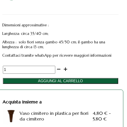
Dimensioni approssimative :
Larghezza: circa 35/40 cm;
Altezza : solo fiori senza gambo 45/50 cm; il gambo ha una
lunghezza di circa 13 cm;
Contattaci tramite whatsApp per ricevere maggiori informazioni
Fiori
artificiali
per
AGGIUNGI AL CARRELLO
cimitero
mazzo
con
Acquista insieme a
nove
rose
Vaso cimitero in plastica per fiori
4,80
€
-
rosse
Fascia
da cimitero
5,80
€
in
di
velluto