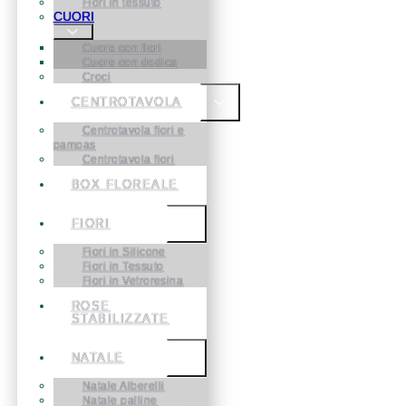
Fiori in tessuto
CUORI
Cuore con fiori
Cuore con dedica
Croci
CENTROTAVOLA
Centrotavola fiori e
pampas
Centrotavola fiori
BOX FLOREALE
FIORI
Fiori in Silicone
Fiori in Tessuto
Fiori in Vetroresina
ROSE
STABILIZZATE
NATALE
Natale Alberelli
Natale palline