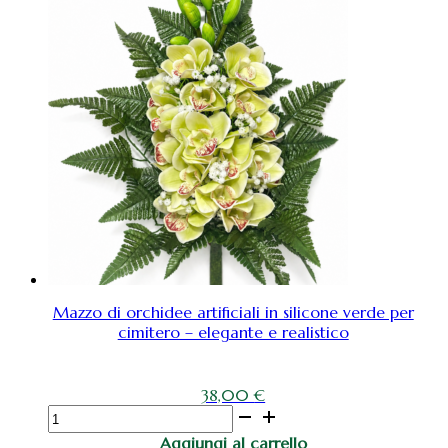
cimitero
mazzo
con
doppia
orchidea
rosa
quantità
Mazzo di orchidee artificiali in silicone verde per
cimitero – elegante e realistico
38,00
€
Mazzo
di
Aggiungi al carrello