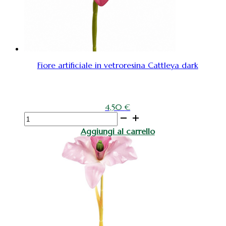
Fiore artificiale in vetroresina Cattleya dark
4,50
€
Fiore
artificiale
Aggiungi al carrello
in
vetroresina
Cattleya
dark
quantità