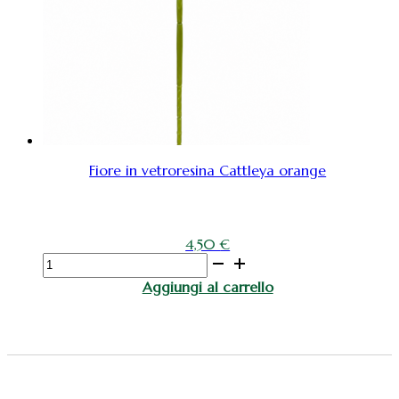
Fiore in vetroresina Cattleya orange
4,50
€
Fiore
in
Aggiungi al carrello
vetroresina
Cattleya
orange
quantità