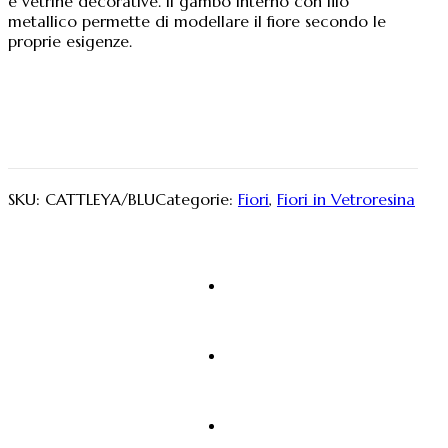
e vetrine decorative. Il gambo interno con filo
metallico permette di modellare il fiore secondo le
proprie esigenze.
SKU:
CATTLEYA/BLU
Categorie:
Fiori
,
Fiori in Vetroresina