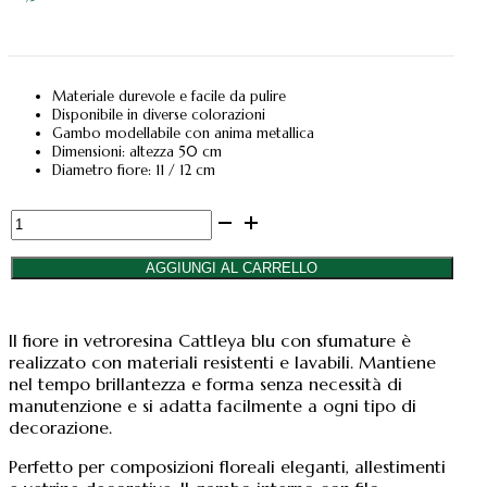
Materiale durevole e facile da pulire
Disponibile in diverse colorazioni
Gambo modellabile con anima metallica
Dimensioni: altezza 50 cm
Diametro fiore: 11 / 12 cm
Fiore
artificiale
in
AGGIUNGI AL CARRELLO
vetroresina
Cattleya
blu
Il fiore in vetroresina Cattleya blu con sfumature è
con
realizzato con materiali resistenti e lavabili. Mantiene
sfumature
nel tempo brillantezza e forma senza necessità di
bianche
manutenzione e si adatta facilmente a ogni tipo di
quantità
decorazione.
Perfetto per composizioni floreali eleganti, allestimenti