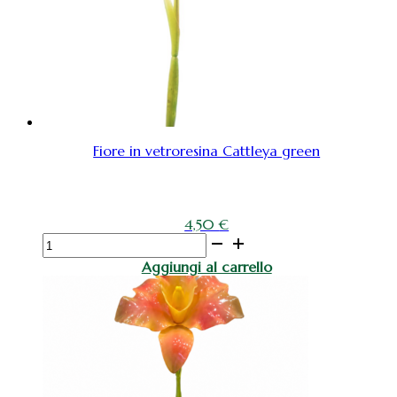
Fiore in vetroresina Cattleya green
4,50
€
Fiore
in
Aggiungi al carrello
vetroresina
Cattleya
green
quantità