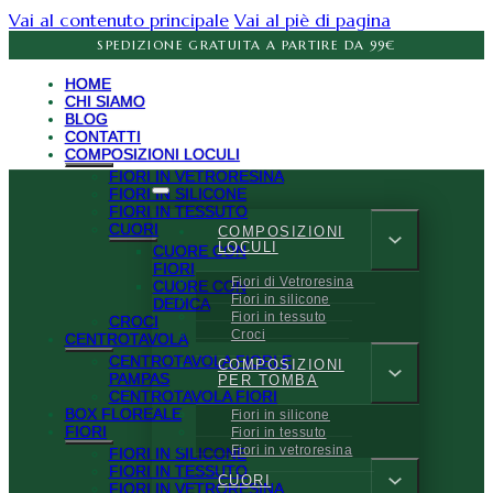
Vai al contenuto principale
Vai al piè di pagina
SPEDIZIONE GRATUITA A PARTIRE DA 99€
HOME
CHI SIAMO
BLOG
CONTATTI
COMPOSIZIONI LOCULI
FIORI IN VETRORESINA
FIORI IN SILICONE
FIORI IN TESSUTO
CUORI
COMPOSIZIONI
LOCULI
CUORE CON
FIORI
Fiori di Vetroresina
CUORE CON
Fiori in silicone
DEDICA
Fiori in tessuto
CROCI
Croci
CENTROTAVOLA
CENTROTAVOLA FIORI E
COMPOSIZIONI
PAMPAS
PER TOMBA
CENTROTAVOLA FIORI
BOX FLOREALE
Fiori in silicone
FIORI
Fiori in tessuto
Fiori in vetroresina
FIORI IN SILICONE
FIORI IN TESSUTO
CUORI
FIORI IN VETRORESINA