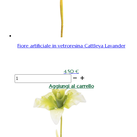
Fiore artificiale in vetroresina Cattleya Lavander
4,50
€
Fiore
artificiale
Aggiungi al carrello
in
vetroresina
Cattleya
Lavander
quantità