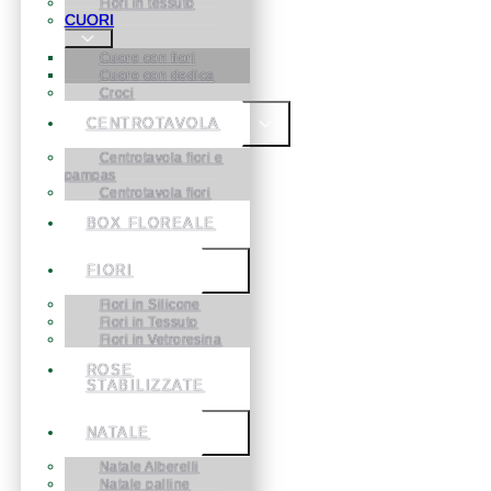
Fiori in tessuto
CUORI
Cuore con fiori
Cuore con dedica
Croci
CENTROTAVOLA
Centrotavola fiori e
pampas
Centrotavola fiori
BOX FLOREALE
FIORI
Fiori in Silicone
Fiori in Tessuto
Fiori in Vetroresina
ROSE
STABILIZZATE
NATALE
Natale Alberelli
Natale palline