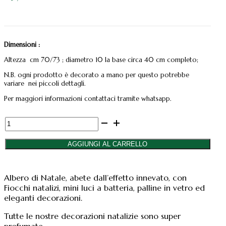
Dimensioni :
Altezza cm 70/73 ; diametro 10 la base circa 40 cm completo;
N.B. ogni prodotto è decorato a mano per questo potrebbe
variare nei piccoli dettagli.
Per maggiori informazioni contattaci tramite whatsapp.
ALBERELLO
NATALE
INNEVATO
AGGIUNGI AL CARRELLO
CON
DECORAZIONI
ROSSE,
Albero di Natale, abete dall’effetto innevato, con
ORO
Fiocchi natalizi, mini luci a batteria, palline in vetro ed
E
eleganti decorazioni.
SCOZZOSE
h
Tutte le nostre decorazioni natalizie sono super
cm
profumate.