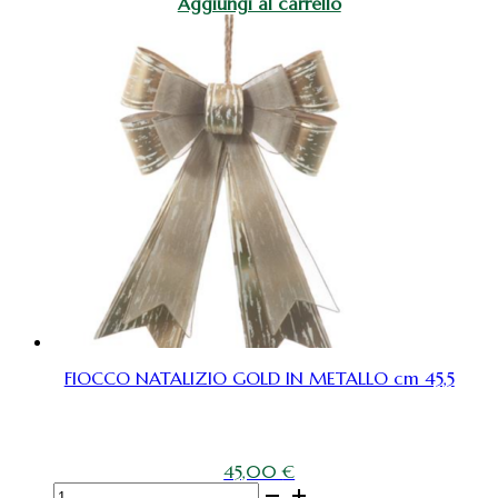
Aggiungi al carrello
Natale
in
vetro
rosa
cipria
con
decori
Ø
8
cm
quantità
FIOCCO NATALIZIO GOLD IN METALLO cm 45,5
45,00
€
FIOCCO