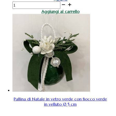
Pallina
decorativa
Aggiungi al carrello
per
albero
di
natale
in
vetro
con
fiocco
rosso
Ø
10cm
quantità
Pallina di Natale in vetro verde con fiocco verde
in velluto Ø 5 cm