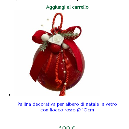
NATALIZIO
Aggiungi al carrello
GOLD
IN
METALLO
cm
45,5
quantità
Pallina decorativa per albero di natale in vetro
con fiocco rosso Ø 10cm
5,00
€