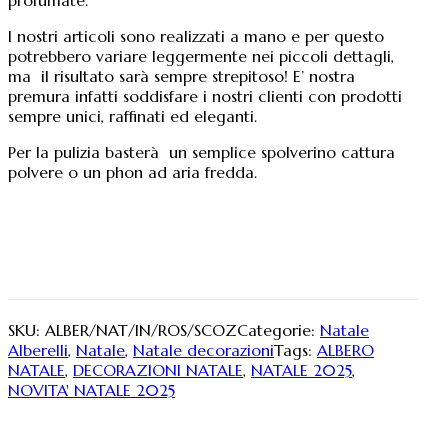
70
quantità
I nostri articoli sono realizzati a mano e per questo
potrebbero variare leggermente nei piccoli dettagli,
ma il risultato sarà sempre strepitoso! E’ nostra
premura infatti soddisfare i nostri clienti con prodotti
sempre unici, raffinati ed eleganti.
Per la pulizia basterà un semplice spolverino cattura
polvere o un phon ad aria fredda.
SKU:
ALBER/NAT/IN/ROS/SCOZ
Categorie:
Natale
Alberelli
,
Natale
,
Natale decorazioni
Tags:
ALBERO
NATALE
,
DECORAZIONI NATALE
,
NATALE 2025
,
NOVITA' NATALE 2025