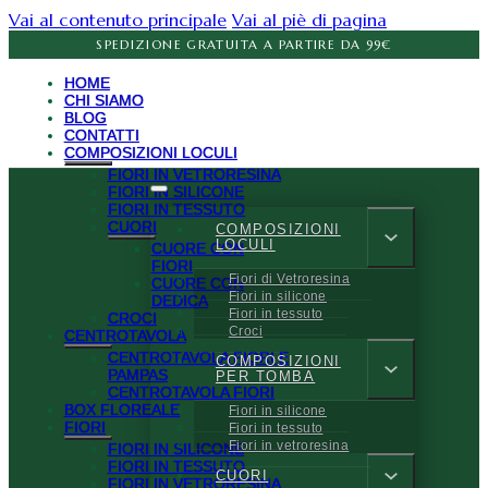
Vai al contenuto principale
Vai al piè di pagina
SPEDIZIONE GRATUITA A PARTIRE DA 99€
HOME
CHI SIAMO
BLOG
CONTATTI
COMPOSIZIONI LOCULI
FIORI IN VETRORESINA
FIORI IN SILICONE
FIORI IN TESSUTO
CUORI
COMPOSIZIONI
LOCULI
CUORE CON
FIORI
Fiori di Vetroresina
CUORE CON
Fiori in silicone
DEDICA
Fiori in tessuto
CROCI
Croci
CENTROTAVOLA
CENTROTAVOLA FIORI E
COMPOSIZIONI
PAMPAS
PER TOMBA
CENTROTAVOLA FIORI
BOX FLOREALE
Fiori in silicone
FIORI
Fiori in tessuto
Fiori in vetroresina
FIORI IN SILICONE
FIORI IN TESSUTO
CUORI
FIORI IN VETRORESINA