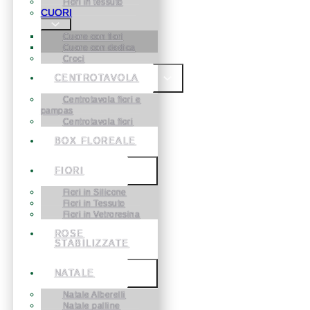
Fiori in tessuto
CUORI
Cuore con fiori
Cuore con dedica
Croci
CENTROTAVOLA
Centrotavola fiori e
pampas
Centrotavola fiori
BOX FLOREALE
FIORI
Fiori in Silicone
Fiori in Tessuto
Fiori in Vetroresina
ROSE
STABILIZZATE
NATALE
Natale Alberelli
Natale palline