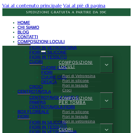
Vai al contenuto principale
Vai al piè di pagina
SPEDIZIONE GRATUITA A PARTIRE DA 99€
HOME
CHI SIAMO
BLOG
CONTATTI
COMPOSIZIONI LOCULI
FIORI IN VETRORESINA
FIORI IN SILICONE
FIORI IN TESSUTO
CUORI
COMPOSIZIONI
LOCULI
CUORE CON
FIORI
Fiori di Vetroresina
CUORE CON
Fiori in silicone
DEDICA
Fiori in tessuto
CROCI
Croci
CENTROTAVOLA
CENTROTAVOLA FIORI E
COMPOSIZIONI
PAMPAS
PER TOMBA
CENTROTAVOLA FIORI
BOX FLOREALE
Fiori in silicone
FIORI
Fiori in tessuto
Fiori in vetroresina
FIORI IN SILICONE
FIORI IN TESSUTO
CUORI
FIORI IN VETRORESINA