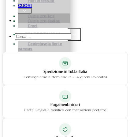
Fiori in tessuto
CUORI
Cuore con fiori
Cuore con dedica
Croci
CENTROTAVOLA
Cerca
...
Centrotavola fiori e
pampas
Centrotavola fiori
BOX FLOREALE
Spedizione in tutta Italia
FIORI
Consegniamo a domicilio in 2–4 giorni lavorativi
Fiori in Silicone
Fiori in Tessuto
Fiori in Vetroresina
ROSE
Pagamenti sicuri
STABILIZZATE
Carta, PayPal e bonifico con transazioni protette
NATALE
Natale Alberelli
Natale palline