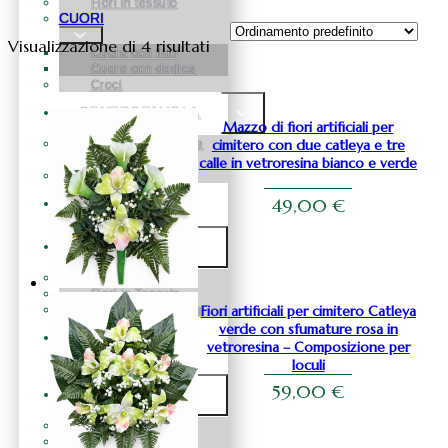
Fiori in tessuto
CUORI
Visualizzazione di 4 risultati
Cuore con fiori
Cuore con dedica
Croci
CENTROTAVOLA
Mazzo di fiori artificiali per
cimitero con due catleya e tre
Centrotavola fiori e
pampas
calle in vetroresina bianco e verde
Centrotavola fiori
49,00
€
BOX FLOREALE
FIORI
Fiori in Silicone
Fiori in Tessuto
Fiori artificiali per cimitero Catleya
Fiori in Vetroresina
verde con sfumature rosa in
ROSE
vetroresina – Composizione per
STABILIZZATE
loculi
59,00
€
NATALE
Natale Alberelli
Natale palline