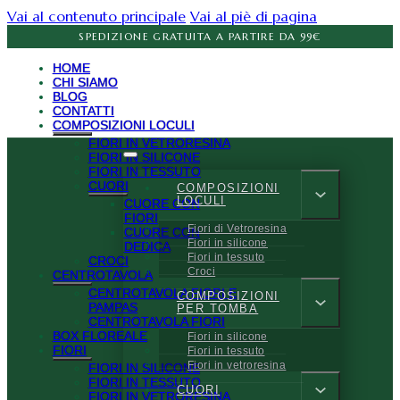
Vai al contenuto principale
Vai al piè di pagina
SPEDIZIONE GRATUITA A PARTIRE DA 99€
HOME
CHI SIAMO
BLOG
CONTATTI
COMPOSIZIONI LOCULI
FIORI IN VETRORESINA
FIORI IN SILICONE
FIORI IN TESSUTO
CUORI
COMPOSIZIONI
LOCULI
CUORE CON
FIORI
Fiori di Vetroresina
CUORE CON
Fiori in silicone
DEDICA
Fiori in tessuto
CROCI
Croci
CENTROTAVOLA
CENTROTAVOLA FIORI E
COMPOSIZIONI
PAMPAS
PER TOMBA
CENTROTAVOLA FIORI
BOX FLOREALE
Fiori in silicone
FIORI
Fiori in tessuto
Fiori in vetroresina
FIORI IN SILICONE
FIORI IN TESSUTO
CUORI
FIORI IN VETRORESINA