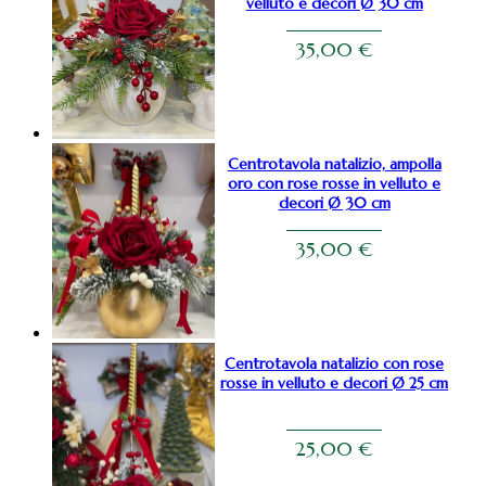
velluto e decori Ø 30 cm
35,00
€
Centrotavola natalizio, ampolla
oro con rose rosse in velluto e
decori Ø 30 cm
35,00
€
Centrotavola natalizio con rose
rosse in velluto e decori Ø 25 cm
25,00
€