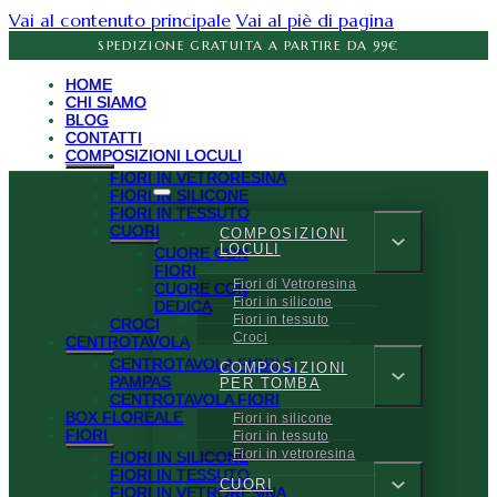
Vai al contenuto principale
Vai al piè di pagina
SPEDIZIONE GRATUITA A PARTIRE DA 99€
HOME
CHI SIAMO
BLOG
CONTATTI
COMPOSIZIONI LOCULI
FIORI IN VETRORESINA
FIORI IN SILICONE
FIORI IN TESSUTO
CUORI
COMPOSIZIONI
LOCULI
CUORE CON
FIORI
Fiori di Vetroresina
CUORE CON
Fiori in silicone
DEDICA
Fiori in tessuto
CROCI
Croci
CENTROTAVOLA
CENTROTAVOLA FIORI E
COMPOSIZIONI
PAMPAS
PER TOMBA
CENTROTAVOLA FIORI
BOX FLOREALE
Fiori in silicone
FIORI
Fiori in tessuto
Fiori in vetroresina
FIORI IN SILICONE
FIORI IN TESSUTO
CUORI
FIORI IN VETRORESINA