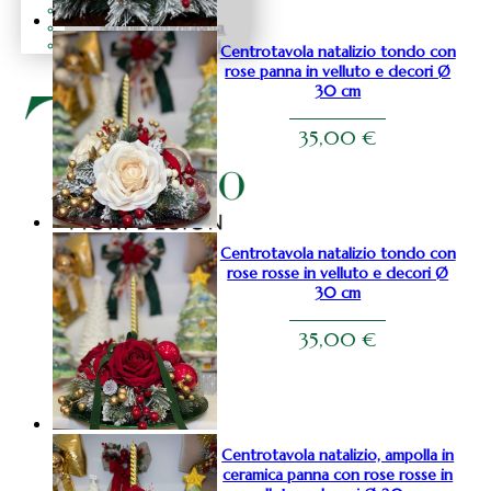
Natale fiocchi
Natale centrotavola
Natale decorazioni
Centrotavola natalizio tondo con
rose panna in velluto e decori Ø
30 cm
35,00
€
Centrotavola natalizio tondo con
rose rosse in velluto e decori Ø
30 cm
35,00
€
Centrotavola natalizio, ampolla in
ceramica panna con rose rosse in