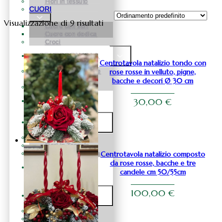
Fiori in tessuto
CUORI
Visualizzazione di 9 risultati
Cuore con fiori
Cuore con dedica
Croci
CENTROTAVOLA
Centrotavola natalizio tondo con
rose rosse in velluto, pigne,
Centrotavola fiori e
pampas
bacche e decori Ø 30 cm
Centrotavola fiori
30,00
€
BOX FLOREALE
FIORI
Fiori in Silicone
Fiori in Tessuto
Centrotavola natalizio composto
Fiori in Vetroresina
da rose rosse, bacche e tre
ROSE
candele cm 50/55cm
STABILIZZATE
100,00
€
NATALE
Natale Alberelli
Natale palline